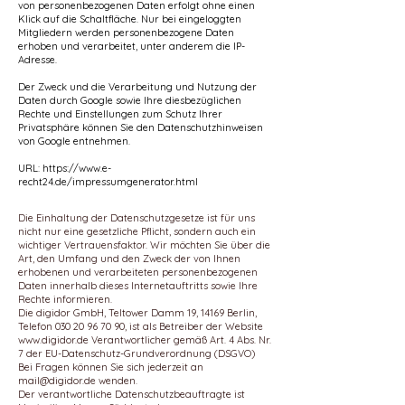
von personenbezogenen Daten erfolgt ohne einen
Klick auf die Schaltfläche. Nur bei eingeloggten
Mitgliedern werden personenbezogene Daten
erhoben und verarbeitet, unter anderem die IP-
Adresse.
Der Zweck und die Verarbeitung und Nutzung der
Daten durch Google sowie Ihre diesbezüglichen
Rechte und Einstellungen zum Schutz Ihrer
Privatsphäre können Sie den Datenschutzhinweisen
von Google entnehmen.
URL:
https://www.e-
recht24.de/impressumgenerator.html
Die Einhaltung der Datenschutzgesetze ist für uns
nicht nur eine gesetzliche Pflicht, sondern auch ein
wichtiger Vertrauensfaktor. Wir möchten Sie über die
Art, den Umfang und den Zweck der von Ihnen
erhobenen und verarbeiteten personenbezogenen
Daten innerhalb dieses Internetauftritts sowie Ihre
Rechte informieren.
Die digidor GmbH, Teltower Damm 19, 14169 Berlin,
Telefon
030 20 96 70 90
, ist als Betreiber der Website
www.digidor.de
Verantwortlicher gemäß Art. 4 Abs. Nr.
7 der EU-Datenschutz-Grundverordnung (DSGVO)
Bei Fragen können Sie sich jederzeit an
mail@digidor.de
wenden.
Der verantwortliche Datenschutzbeauftragte ist