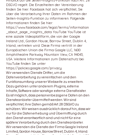
Hinblick auf die Seiten-Insights-Funktion nach Art. 26
DSGVO regelt. Die Einzelheiten der Vereinbarung
finden Sie hier. Facebook hat sich verpflichtet, Sie
über die Verarbeitung Ihrer Daten im Rahmen der
Seiten-Insights-Funktion zu informieren. Folgende
Informationen finden Sie hier:
https://www.facebook.com/legal/terms/information
_about_page_insights_data
YouTube YouTube ist
eine soziale Videoplattform, die von der Google
Ireland Ltd., Gordon House, Barrow Street, Dublin 4,
Irland, vertreten wird. Diese Firma vertritt in der
Europäischen Union die Firma Google LLC, 1600
Amphitheatre Parkway Mountain View, CA 94043,
USA. Weitere Informationen zum Datenschutz bei
YouTube finden Sie unter
https://policies.google.com/privacy.
Wir verwenden Dienste Dritter, um die
Datenverarbeitung zu vereinfachen und den
Funktionsumfang unserer Webseite zu erweitern.
Dazu gehören unter anderem Plugins, externe
Inhalte, Software oder sonstige externe Dienstleister.
Es ist möglich, dass personenbezogene Daten an den
Diensteanbieter übermittelt werden. Wir sind
verpflichtet, Ihre Daten gemäß Art. 28 DSGVO zu
schützen. Wir weisen ausdrücklich darauf hin, dass wir
nur für die Datenerhebung und Übermittlung durch
den Dienst verantwortlich sind und nicht für eine
spätere Verarbeitung durch den Diensteanbieter.
Wir verwenden die Dienste der Firma Google Ireland
Limited, Gordon House, Barrow Street, Dublin 4, Irland.