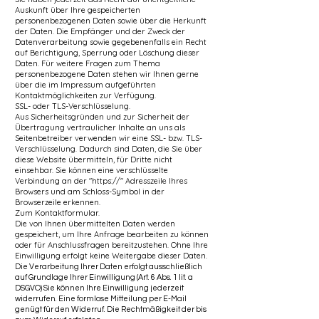
Auskunft über Ihre gespeicherten
personenbezogenen Daten sowie über die Herkunft
der Daten. Die Empfänger und der Zweck der
Datenverarbeitung sowie gegebenenfalls ein Recht
auf Berichtigung, Sperrung oder Löschung dieser
Daten. Für weitere Fragen zum Thema
personenbezogene Daten stehen wir Ihnen gerne
über die im Impressum aufgeführten
Kontaktmöglichkeiten zur Verfügung.
SSL- oder TLS-Verschlüsselung.
Aus Sicherheitsgründen und zur Sicherheit der
Übertragung vertraulicher Inhalte an uns als
Seitenbetreiber verwenden wir eine SSL- bzw. TLS-
Verschlüsselung. Dadurch sind Daten, die Sie über
diese Website übermitteln, für Dritte nicht
einsehbar. Sie können eine verschlüsselte
Verbindung an der "https://" Adresszeile Ihres
Browsers und am Schloss-Symbol in der
Browserzeile erkennen.
Zum Kontaktformular.
Die von Ihnen übermittelten Daten werden
gespeichert, um Ihre Anfrage bearbeiten zu können
oder für Anschlussfragen bereitzustehen. Ohne Ihre
Einwilligung erfolgt keine Weitergabe dieser Daten.
Die Verarbeitung Ihrer Daten erfolgt ausschließlich
auf Grundlage Ihrer Einwilligung (Art. 6 Abs. 1 lit. a
DSGVO) Sie können Ihre Einwilligung jederzeit
widerrufen. Eine formlose Mitteilung per E-Mail
genügt für den Widerruf. Die Rechtmäßigkeit der bis