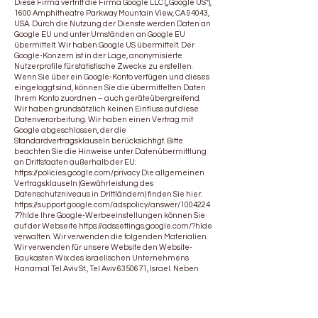
Diese Firma vertritt die Firma Google LLC („Google US“),
1600 Amphitheatre Parkway Mountain View, CA 94043,
USA. Durch die Nutzung der Dienste werden Daten an
Google EU und unter Umständen an Google EU
übermittelt. Wir haben Google US übermittelt. Der
Google-Konzern ist in der Lage, anonymisierte
Nutzerprofile für statistische Zwecke zu erstellen.
Wenn Sie über ein Google-Konto verfügen und dieses
eingeloggt sind, können Sie die übermittelten Daten
Ihrem Konto zuordnen – auch geräteübergreifend.
Wir haben grundsätzlich keinen Einfluss auf diese
Datenverarbeitung. Wir haben einen Vertrag mit
Google abgeschlossen, der die
Standardvertragsklauseln berücksichtigt. Bitte
beachten Sie die Hinweise unter Datenübermittlung
an Drittstaaten außerhalb der EU:
https://policies.google.com/privacy
Die allgemeinen
Vertragsklauseln (Gewährleistung des
Datenschutzniveaus in Drittländern) finden Sie hier:
https://support.google.com/adspolicy/answer/1004224
7?hlde
Ihre Google-Werbeeinstellungen können Sie
auf der Webseite
https://adssettings.google.com/?hlde
verwalten. Wir verwenden die folgenden Materialien.
Wir verwenden für unsere Website den Website-
Baukasten Wix des israelischen Unternehmens
Hanamal Tel Aviv St., Tel Aviv 6350671, Israel. Neben
dem Headquarter in Tel Aviv befinden sich weitere
Firmensitze wie beispielsweise in Berlin, Dublin,
Vancouver oder New York. Durch die Verwendung von
Wix können personenbezogene Daten von Ihnen