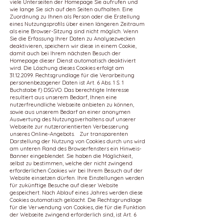
viele Unterseiten der Homepage Sie aufrufen und
wie lange Sie sich auf den Seiten aufhalten. Eine
Zuordnung zu Ihnen als Person oder die Erstellung
eines Nutzungsprofils über einen längeren Zeitraum
als eine Browser-Sitzung sind nicht möglich. Wenn
Sie die Erfassung Ihrer Daten zu Analysezwecken
deaktivieren, speichern wir diese in einem Cookie,
damit auch bei Ihrem nächsten Besuch der
Homepage dieser Dienst automatisch deaktiviert
wird. Die Löschung dieses Cookies erfolgt am
31.12.2099. Rechtsgrundlage für die Verarbeitung
personenbezogener Daten ist Art. 6 Abs. 1 S. 1
Buchstabe f) DSGVO. Das berechtigte Interesse
resultiert aus unserem Bedarf, Ihnen eine
nutzerfreundliche Webseite anbieten zu können,
sowie aus unserem Bedarf an einer anonymen
Auswertung des Nutzungsverhaltens auf unserer
Webseite zur nutzerorientierten Verbesserung
unseres Online-Angebots. Zur transparenten
Darstellung der Nutzung von Cookies durch uns wird
am unteren Rand des Browserfensters ein Hinweis-
Banner eingeblendet. Sie haben die Möglichkeit,
selbst zu bestimmen, welche der nicht zwingend
erforderlichen Cookies wir bei Ihrem Besuch auf der
Website einsetzen dürfen. Ihre Einstellungen werden
für zukünftige Besuche auf dieser Website
gespeichert. Nach Ablauf eines Jahres werden diese
Cookies automatisch gelöscht. Die Rechtsgrundlage
für die Verwendung von Cookies, die für die Funktion
der Webseite zwingend erforderlich sind, ist Art. 6