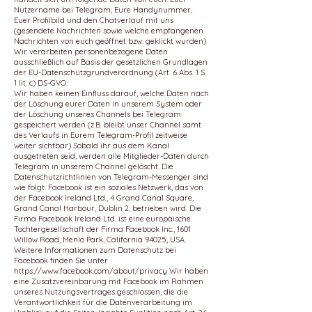
Nutzername bei Telegram, Eure Handynummer,
Euer Profilbild und den Chatverlauf mit uns
(gesendete Nachrichten sowie welche empfangenen
Nachrichten von euch geöffnet bzw. geklickt wurden)
Wir verarbeiten personenbezogene Daten
ausschließlich auf Basis der gesetzlichen Grundlagen
der EU-Datenschutzgrundverordnung (Art. 6 Abs. 1 S.
1 lit. c) DS-GVO.
Wir haben keinen Einfluss darauf, welche Daten nach
der Löschung eurer Daten in unserem System oder
der Löschung unseres Channels bei Telegram
gespeichert werden (z.B. bleibt unser Channel samt
des Verlaufs in Eurem Telegram-Profil zeitweise
weiter sichtbar) Sobald ihr aus dem Kanal
ausgetreten seid, werden alle Mitglieder-Daten durch
Telegram in unserem Channel gelöscht. Die
Datenschutzrichtlinien von Telegram-Messenger sind
wie folgt: Facebook ist ein soziales Netzwerk, das von
der Facebook Ireland Ltd., 4 Grand Canal Square,
Grand Canal Harbour, Dublin 2, betrieben wird. Die
Firma Facebook Ireland Ltd. ist eine europäische
Tochtergesellschaft der Firma Facebook Inc., 1601
Willow Road, Menlo Park, California 94025, USA.
Weitere Informationen zum Datenschutz bei
Facebook finden Sie unter
https://www.facebook.com/about/privacy
Wir haben
eine Zusatzvereinbarung mit Facebook im Rahmen
unseres Nutzungsvertrages geschlossen, die die
Verantwortlichkeit für die Datenverarbeitung im