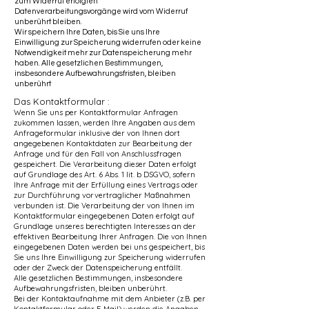
zum Widerruf erfolgten
Datenverarbeitungsvorgänge wird vom Widerruf
unberührt bleiben.
Wir speichern Ihre Daten, bis Sie uns Ihre
Einwilligung zur Speicherung widerrufen oder keine
Notwendigkeit mehr zur Datenspeicherung mehr
haben. Alle gesetzlichen Bestimmungen,
insbesondere Aufbewahrungsfristen, bleiben
unberührt
Das Kontaktformular :
Wenn Sie uns per Kontaktformular Anfragen
zukommen lassen, werden Ihre Angaben aus dem
Anfrageformular inklusive der von Ihnen dort
angegebenen Kontaktdaten zur Bearbeitung der
Anfrage und für den Fall von Anschlussfragen
gespeichert. Die Verarbeitung dieser Daten erfolgt
auf Grundlage des Art. 6 Abs. 1 lit. b DSGVO, sofern
Ihre Anfrage mit der Erfüllung eines Vertrags oder
zur Durchführung vorvertraglicher Maßnahmen
verbunden ist. Die Verarbeitung der von Ihnen im
Kontaktformular eingegebenen Daten erfolgt auf
Grundlage unseres berechtigten Interesses an der
effektiven Bearbeitung Ihrer Anfragen. Die von Ihnen
eingegebenen Daten werden bei uns gespeichert, bis
Sie uns Ihre Einwilligung zur Speicherung widerrufen
oder der Zweck der Datenspeicherung entfällt.
Alle gesetzlichen Bestimmungen, insbesondere
Aufbewahrungsfristen, bleiben unberührt.
Bei der Kontaktaufnahme mit dem Anbieter (z.B. per