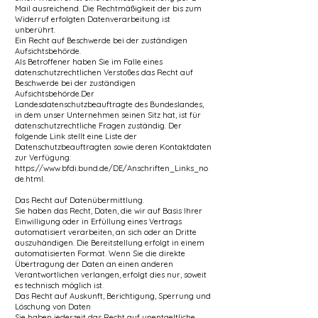
Mail ausreichend. Die Rechtmäßigkeit der bis zum
Widerruf erfolgten Datenverarbeitung ist
unberührt.
Ein Recht auf Beschwerde bei der zuständigen
Aufsichtsbehörde.
Als Betroffener haben Sie im Falle eines
datenschutzrechtlichen Verstoßes das Recht auf
Beschwerde bei der zuständigen
Aufsichtsbehörde.Der
Landesdatenschutzbeauftragte des Bundeslandes,
in dem unser Unternehmen seinen Sitz hat, ist für
datenschutzrechtliche Fragen zuständig. Der
folgende Link stellt eine Liste der
Datenschutzbeauftragten sowie deren Kontaktdaten
zur Verfügung:
https://www.bfdi.bund.de/DE/Anschriften_Links_no
de.html.
Das Recht auf Datenübermittlung.
Sie haben das Recht, Daten, die wir auf Basis Ihrer
Einwilligung oder in Erfüllung eines Vertrags
automatisiert verarbeiten, an sich oder an Dritte
auszuhändigen. Die Bereitstellung erfolgt in einem
automatisierten Format. Wenn Sie die direkte
Übertragung der Daten an einen anderen
Verantwortlichen verlangen, erfolgt dies nur, soweit
es technisch möglich ist.
Das Recht auf Auskunft, Berichtigung, Sperrung und
Löschung von Daten
Sie haben jederzeit das Recht auf unentgeltliche