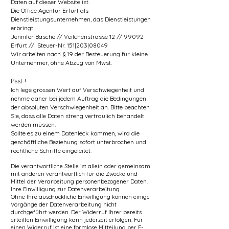
Daten auf dieser Website ist.
Die Office Agentur Erfurt als
Dienstleistungsunternehmen, das Dienstleistungen
erbringt.
Jennifer Basche // Veilchenstrasse 12 // 99092
Erfurt // Steuer-Nr. 151|203|08049
Wir arbeiten nach § 19 der Besteuerung für kleine
Unternehmer, ohne Abzug von Mwst.
Psst !
Ich lege grossen Wert auf Verschwiegenheit und
nehme daher bei jedem Auftrag die Bedingungen
der absoluten Verschwiegenheit an. Bitte beachten
Sie, dass alle Daten streng vertraulich behandelt
werden müssen.
Sollte es zu einem Datenleck kommen, wird die
geschäftliche Beziehung sofort unterbrochen und
rechtliche Schritte eingeleitet.
Die verantwortliche Stelle ist allein oder gemeinsam
mit anderen verantwortlich für die Zwecke und
Mittel der Verarbeitung personenbezogener Daten.
Ihre Einwilligung zur Datenverarbeitung
Ohne Ihre ausdrückliche Einwilligung können einige
Vorgänge der Datenverarbeitung nicht
durchgeführt werden. Der Widerruf Ihrer bereits
erteilten Einwilligung kann jederzeit erfolgen. Für
einen Widerruf ist eine formlose Mitteilung per E-