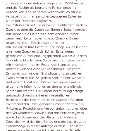
Einklang mit den Anforderungen der DSGVO erfolgt
und die Rechte als betroffene Person gewahrt
werden. Wir sind weiterhin verantwortlich für die
Verarbeitung Ihrer personenbezogenen Daten im
Sinne der Datenschutzgesetze.
Die Datenverarbeitung erfolgt ausschließlich zu dem
Zweck, zu dem die Daten von Ihnen erhoben wurden.
Wir können die Daten zu einem anderen Zweck
weiterverarbeiten, sofern dieser Zweck mit dem
ursprünglichen Zweck unvereinbar ist.
Wir speichern Ihre Daten nur so lange, wie es für den
jeweiligen Zweck erforderlich ist. Es sei denn,
gesetzliche Aufbewahrungspflichten wie z.B. aus dem
Handelsrecht oder dem Steuerrecht entgegenstehen.
Wir möchten Ihnen im Folgenden transparent
machen, welche Daten wir von Ihnen zu welchem
Zeitpunkt, auf welcher Grundlage und zu welchem
Zweck verarbeiten. Bei jedem Aufruf einer Webseite
und jedem Abruf von Daten eines Servers werden
allgemeine Informationen an den bereitstellenden
Server übermittelt. Die Datenübermittlung erfolgt
automatisch und stellt einen wesentlichen
Bestandteil der Kommunikation zwischen Geräten
im Internet dar. Dazu gehören unter anderem Ihre
IP-Adresse, Produkt- und Versionsinformationen über
den verwendeten Browser und das Betriebssystem
sowie das Datum und die Uhrzeit der Anfrage.
Zusätzlich wird der http-Status und die übertragene
Datenmenge in dieser Anfrage erfasst. Die Daten
werden vom Server protokolliert, in einer Tabelle