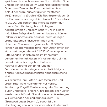
speichern die von Ihnen an uns übermittelten Daten
und die von uns an Sie im Gegenzug übermittelten
Daten zum Zwecke der Dokumentation bis zum
Ablauf der ordnungswidrigkeitenrechtlichen
Verjährungsfrist (3 Jahre) Die Rechtsgrundlage für
die Datenverarbeitung ist Art. 6 Abs. 1 S. 1 Buchstabe
f) DSGVO. Das berechtigte Interesse beruht auf
unserer Verpflichtung, Ihrem Anliegen
nachzukommen und dem Bedarf, uns in einem
möglichen Bußgeldverfahren entlasten zu können,
indem wir nachweisen, dass wir Ihrem Anliegen
ordnungsgemäß nachgekommen sind.
Unter den Voraussetzungen des Art. 21 DSGVO
können Sie der Verarbeitung Ihrer Daten unter den
Voraussetzungen des Art. 21 DSGVO widersprechen.
Bitte wenden Sie sich an die im Impressum
genannten Kontaktdaten. Wir weisen darauf hin,
dass die Verarbeitung Ihrer Daten zur
Nachweisführung der Einhaltung der
Betroffenenrechte zwingend erforderlich ist, da
andere Nachweismöglichkeiten nicht ausreichend
sind.
Wir schützen Ihre Daten durch technische und
organisatorische Maßnahmen vor Verlust,
Zerstörung, Zugriff, Veränderung oder Verbreitung
durch unbefugte Personen. Ihre persönlichen Daten
werden verschlüsselt über das Internet übertragen.
Wir verwenden das Codierungssystem TLS
(Transport Layer Security), jedoch ist die
Übertragung von Informationen über das Internet